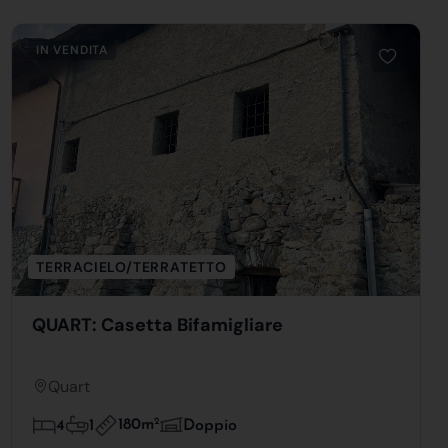
IN VENDITA
TERRACIELO/TERRATETTO
QUART: Casetta Bifamigliare
Quart
180m
2
4
1
Doppio