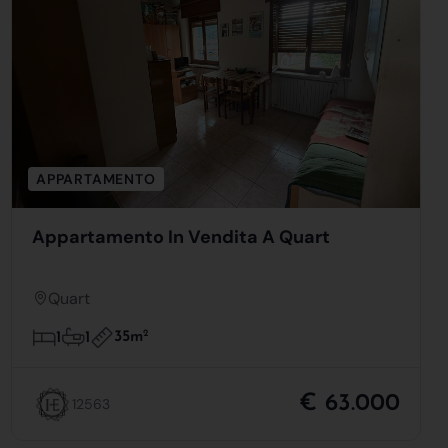
APPARTAMENTO
Appartamento In Vendita A Quart
Quart
35m
2
1
1
€ 63.000
12563