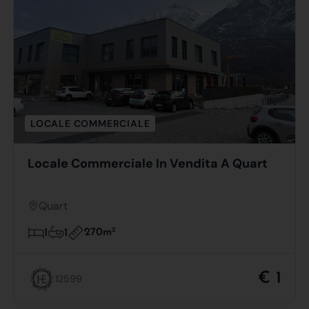
LOCALE COMMERCIALE
Locale Commerciale In Vendita A Quart
Quart
270m
2
1
1
€ 1
12599