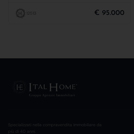
€ 95.000
12513
Specializzati nella compravendita immobiliare da
più di 40 anni.