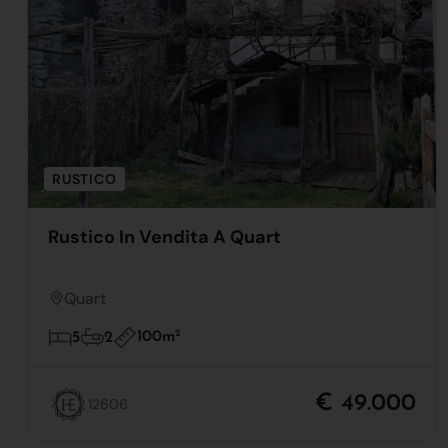
RUSTICO
Rustico In Vendita A Quart
Quart
100m
2
5
2
€ 49.000
12606