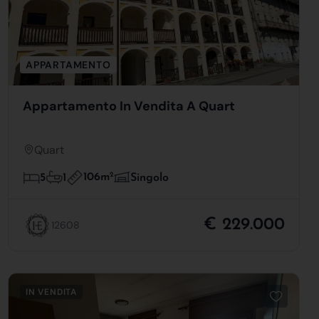
APPARTAMENTO
Appartamento In Vendita A Quart
Quart
106m
2
5
1
Singolo
€ 229.000
12608
IN VENDITA