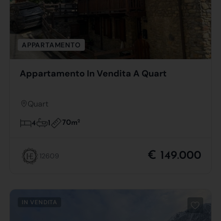
APPARTAMENTO
Appartamento In Vendita A Quart
Quart
70m
2
4
1
€ 149.000
12609
IN VENDITA