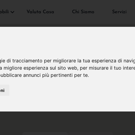
bili
Valuta Casa
Chi Siamo
Servizi
gie di tracciamento per migliorare la tua esperienza di navi
na migliore esperienza sul sito web
,
per misurare il tuo inter
ubblicare annunci più pertinenti per te
.
6
3
oni