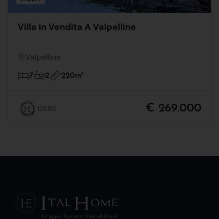
Villa In Vendita A Valpelline
Valpelline
220m
2
7
2
€ 269.000
12580