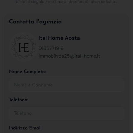
base al singolo Ente finanziatore ed al tasso indicato.
Contatta l'agenzia
Ital Home Aosta
0165771919
immobilvda25@ital-home.it
Nome Completo:
Telefono:
Indirizzo Email: