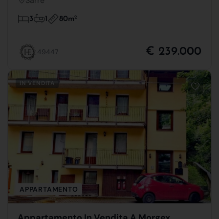
Sarre
80m
2
3
1
€ 239.000
49447
IN VENDITA
APPARTAMENTO
Appartamento In Vendita A Morgex