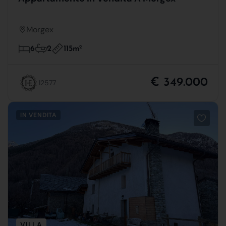
Morgex
115m
2
6
2
€ 349.000
12577
IN VENDITA
VILLA