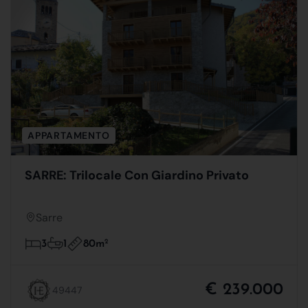
APPARTAMENTO
SARRE: Trilocale Con Giardino Privato
Sarre
80m
2
3
1
€ 239.000
49447