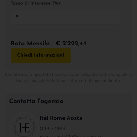
Tasso di Interesse (%):
Rata Mensile:
€ 2'222,44
Chiedi Informazioni
Il valore sopra riportato ha solo scopo indicativo ed è variabile in
base al singolo Ente finanziatore ed al tasso indicato.
Contatta l'agenzia
Ital Home Aosta
0165771919
immobilvda25@ital-home.it