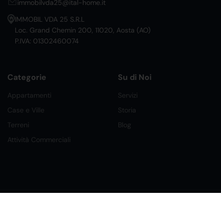
immobilvda25@ital-home.it
IMMOBIL VDA 25 S.R.L
Loc. Grand Chemin 200, 11020, Aosta (AO)
P.IVA: 01302460074
Categorie
Su di Noi
Appartamenti
Servizi
Case e Ville
Storia
Terreni
Blog
Attività Commerciali
©2026 Ital Home Network Srl. Tutti i Diritti Riservati.
Creato da Future Labs
Condizioni, Privacy e Cookies