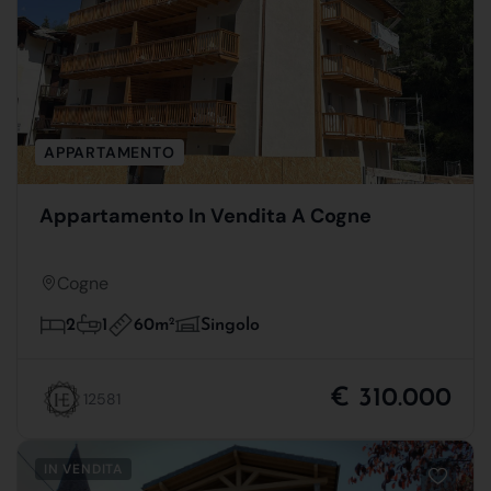
APPARTAMENTO
Appartamento In Vendita A Cogne
Cogne
60m
2
2
1
Singolo
€ 310.000
12581
IN VENDITA