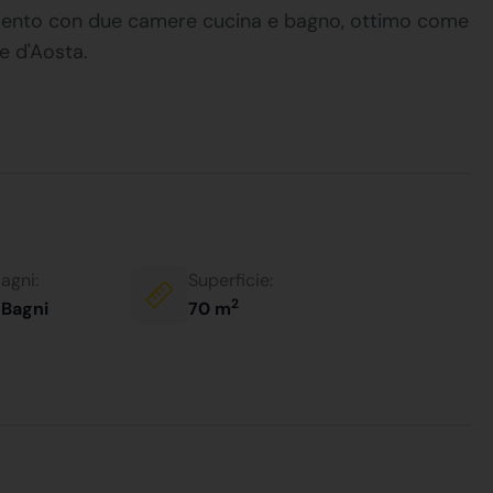
tamento con due camere cucina e bagno, ottimo come
e d'Aosta.
agni:
Superficie:
2
 Bagni
70 m