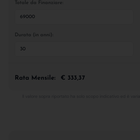
Totale da Finanziare:
Durata (in anni):
Rata Mensile:
€ 333,37
Il valore sopra riportato ha solo scopo indicativo ed è varia