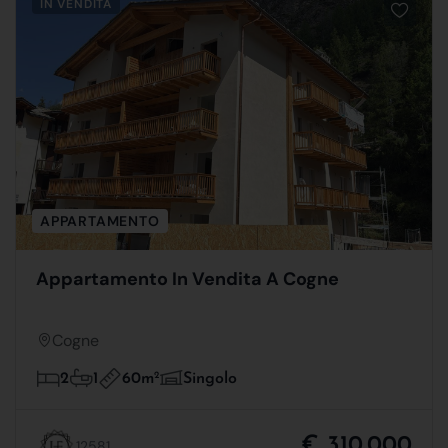
IN VENDITA
APPARTAMENTO
Appartamento In Vendita A Cogne
Cogne
60m
2
2
1
Singolo
€ 310.000
12581