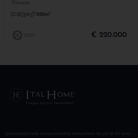
Aosta
250m
2
1
1
€ 220.000
12525
Specializzati nella compravendita immobiliare da più di 40 anni.