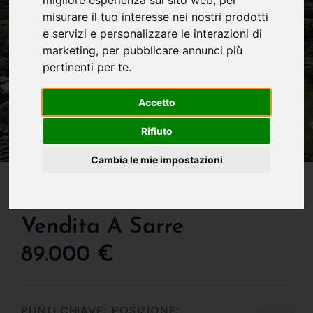
misurare il tuo interesse nei nostri prodotti
e servizi e personalizzare le interazioni di
marketing
,
per pubblicare annunci più
pertinenti per te
.
Accetto
Rifiuto
Cambia le mie impostazioni
IN VENDITA
Terreno Edificabile In
Vendita A Sarre
89.000 €
PUNTI CHIAVE:
POSIZIONE: