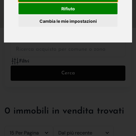
IN VENDITA
IN AFFITTO
Rifiuto
Cambia le mie impostazioni
Tutte le Tipologie
Filtri
Cerca
0 immobili in vendita trovati
15 Per Pagina
Dal più recente