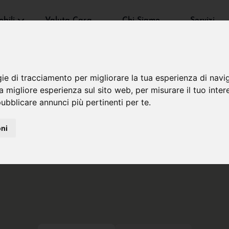
bili
Valuta Casa
Chi Siamo
Servizi
gie di tracciamento per migliorare la tua esperienza di navi
na migliore esperienza sul sito web
,
per misurare il tuo inter
ubblicare annunci più pertinenti per te
.
oni