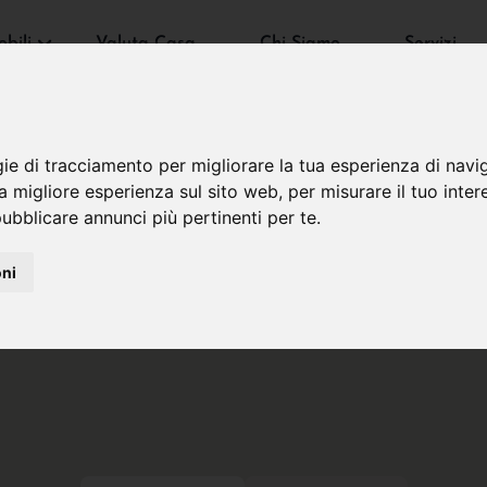
bili
Valuta Casa
Chi Siamo
Servizi
gie di tracciamento per migliorare la tua esperienza di navi
na migliore esperienza sul sito web
,
per misurare il tuo inter
ubblicare annunci più pertinenti per te
.
oni