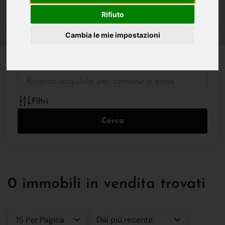
IN VENDITA
IN AFFITTO
Rifiuto
Cambia le mie impostazioni
Tutte le Tipologie
Filtri
Cerca
0 immobili in vendita trovati
15 Per Pagina
Dal più recente