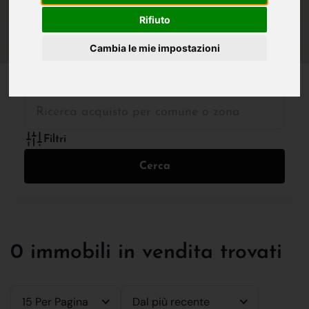
IN VENDITA
IN AFFITTO
Rifiuto
Cambia le mie impostazioni
Tutte le Tipologie
Filtri
Cerca
0 immobili in vendita trovati
15 Per Pagina
Dal più recente