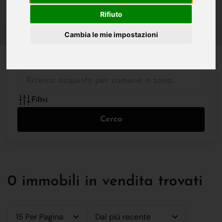
IN VENDITA
IN AFFITTO
Rifiuto
Cambia le mie impostazioni
Tutte le Tipologie
Filtri
Cerca
0 immobili in vendita trovati
15 Per Pagina
Dal più recente