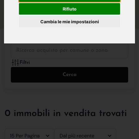
IN VENDITA
IN AFFITTO
Rifiuto
Cambia le mie impostazioni
Tutte le Tipologie
Filtri
Cerca
0 immobili in vendita trovati
15 Per Pagina
Dal più recente