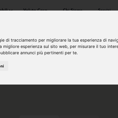
bili
Valuta Casa
Chi Siamo
Servizi
gie di tracciamento per migliorare la tua esperienza di navi
na migliore esperienza sul sito web
,
per misurare il tuo inter
ubblicare annunci più pertinenti per te
.
oni