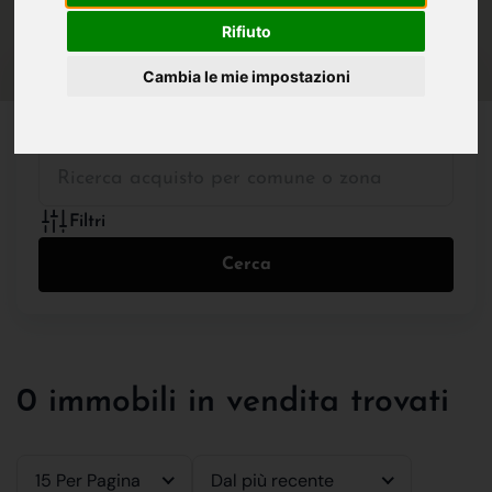
IN VENDITA
IN AFFITTO
Rifiuto
Cambia le mie impostazioni
Tutte le Tipologie
Filtri
Cerca
0 immobili in vendita trovati
15 Per Pagina
Dal più recente