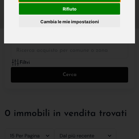
IN VENDITA
IN AFFITTO
Rifiuto
Cambia le mie impostazioni
Tutte le Tipologie
Filtri
Cerca
0 immobili in vendita trovati
15 Per Pagina
Dal più recente