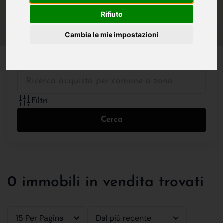
IN VENDITA
IN AFFITTO
Rifiuto
Cambia le mie impostazioni
Tutte le Tipologie
Filtri
Cerca
0 immobili in vendita trovati
15 Per Pagina
Dal più recente