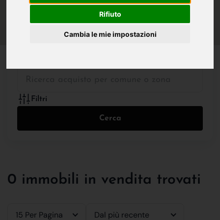
IN VENDITA
IN AFFITTO
Rifiuto
Cambia le mie impostazioni
Tutte le Tipologie
Filtri
Cerca
0 immobili in vendita trovati
15 Per Pagina
Dal più recente