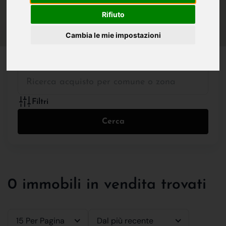
IN VENDITA
IN AFFITTO
Rifiuto
Cambia le mie impostazioni
Tutte le Tipologie
Filtri
Cerca
0 immobili in vendita trovati
15 Per Pagina
Dal più recente