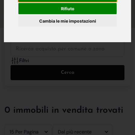
IN VENDITA
IN AFFITTO
Rifiuto
Cambia le mie impostazioni
Tutte le Tipologie
Filtri
Cerca
0 immobili in vendita trovati
15 Per Pagina
Dal più recente