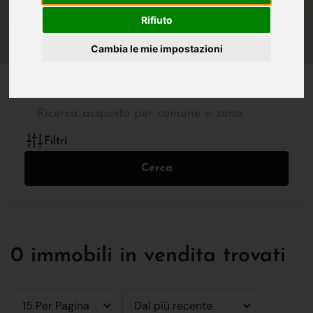
IN VENDITA
IN AFFITTO
Rifiuto
Cambia le mie impostazioni
Tutte le Tipologie
Filtri
Cerca
0 immobili in vendita trovati
15 Per Pagina
Dal più recente