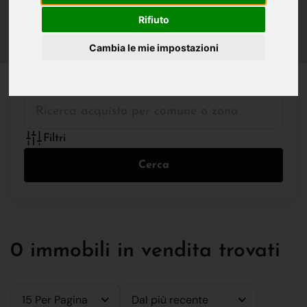
IN VENDITA
IN AFFITTO
Rifiuto
Cambia le mie impostazioni
Tutte le Tipologie
Filtri
Cerca
0 immobili in vendita trovati
15 Per Pagina
Dal più recente