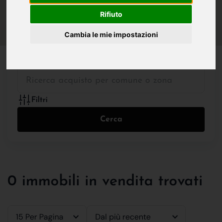
IN VENDITA
IN AFFITTO
Rifiuto
Cambia le mie impostazioni
Tutte le Tipologie
Filtri
Cerca
0 immobili in vendita trovati
15 Per Pagina
Dal più recente