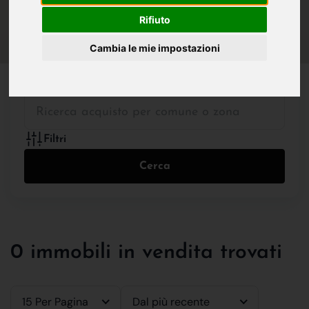
IN VENDITA
IN AFFITTO
Rifiuto
Cambia le mie impostazioni
Tutte le Tipologie
Filtri
Cerca
0 immobili in vendita trovati
15 Per Pagina
Dal più recente