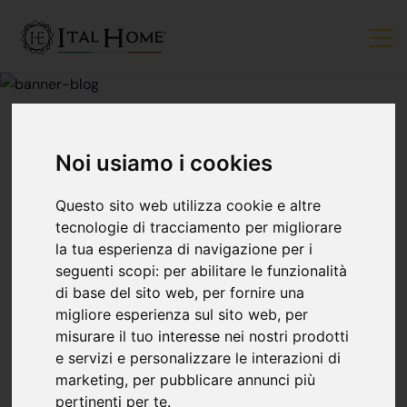
Noi usiamo i cookies
ACQUISTO CASA
Questo sito web utilizza cookie e altre
Tassi Dei Mutui: Più
tecnologie di tracciamento per migliorare
la tua esperienza di navigazione per i
seguenti scopi:
per abilitare le funzionalità
Convenienti Che Nel
di base del sito web
,
per fornire una
migliore esperienza sul sito web
,
per
2018
misurare il tuo interesse nei nostri prodotti
e servizi e personalizzare le interazioni di
marketing
,
per pubblicare annunci più
Ital Home
03 maggio
pertinenti per te
.