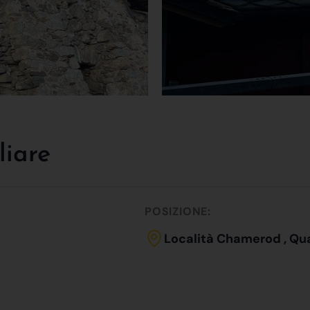
liare
POSIZIONE:
Località Chamerod , Qu