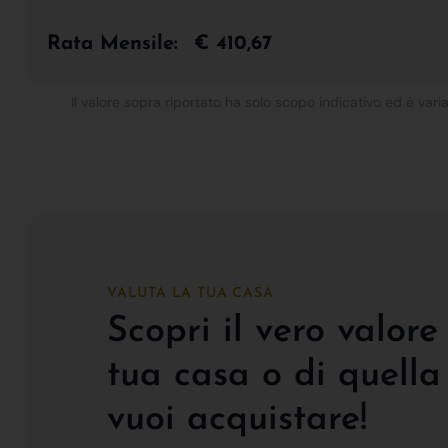
Rata Mensile:
€ 410,67
Il valore sopra riportato ha solo scopo indicativo ed è varia
VALUTA LA TUA CASA
Scopri il vero valore
tua casa o di quella
vuoi acquistare!