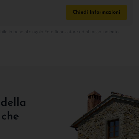
Chiedi Informazioni
bile in base al singolo Ente finanziatore ed al tasso indicato.
 della
 che