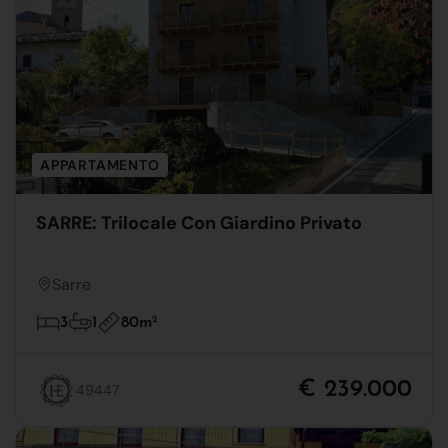
APPARTAMENTO
SARRE: Trilocale Con Giardino Privato
Sarre
80m
2
3
1
€ 239.000
49447