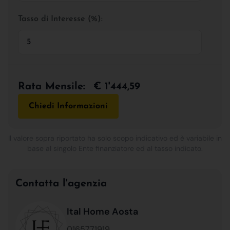
Tasso di Interesse (%):
Rata Mensile:
€ 1'444,59
Chiedi Informazioni
Il valore sopra riportato ha solo scopo indicativo ed è variabile in
base al singolo Ente finanziatore ed al tasso indicato.
Contatta l'agenzia
Ital Home Aosta
0165771919