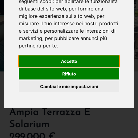
seguenti scopi:
per abilitare le funzionalità
di base del sito web
,
per fornire una
migliore esperienza sul sito web
,
per
misurare il tuo interesse nei nostri prodotti
e servizi e personalizzare le interazioni di
marketing
,
per pubblicare annunci più
pertinenti per te
.
Accetto
Rifiuto
IN VENDITA
Zona Collinare Aosta:
Cambia le mie impostazioni
Attico Panoramico Con
Ampia Terrazza E
Solarium
299.000 €