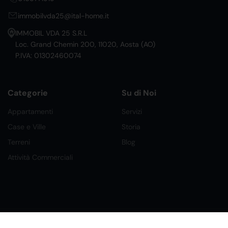
immobilvda25@ital-home.it
IMMOBIL VDA 25 S.R.L
Loc. Grand Chemin 200, 11020, Aosta (AO)
P.IVA: 01302460074
Categorie
Su di Noi
Appartamenti
Servizi
Case e Ville
Storia
Terreni
Blog
Attività Commerciali
©2026 Ital Home Network Srl. Tutti i Diritti Riservati.