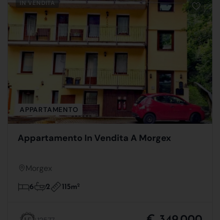
IN VENDITA
APPARTAMENTO
Appartamento In Vendita A Morgex
Morgex
115m
2
6
2
€ 349.000
12577