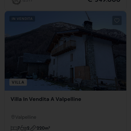
IN VENDITA
VILLA
Villa In Vendita A Valpelline
Valpelline
220m
2
7
2